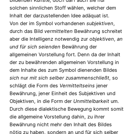
bildenden Künste; doch darf auch sie nur
solchen sinnlichen Stoff wählen, welcher dem
Inhalt der darzustellenden Idee adäquat ist.
Von der im Symbol vorhandenen
subjektiven
,
durch das Bild
vermittelten
Bewährung schreitet
aber die Intelligenz notwendig zur
objektiven
,
an
und
für
sich
seienden
Bewährung der
allgemeinen Vorstellung fort. Denn da der Inhalt
der zu bewährenden allgemeinen Vorstellung in
dem Inhalte des zum Symbol dienenden Bildes
sich
nur
mit
sich
selber
zusammenschließt
, so
schlägt die Form des
Vermitteltseins
jener
Bewährung, jener Einheit des Subjektiven und
Objektiven, in die Form der
Unmittelbarkeit
um.
Durch diese dialektische Bewegung kommt somit
die allgemeine Vorstellung dahin, zu ihrer
Bewährung nicht mehr den Inhalt des Bildes
nötig zu haben, sondern an und für sich selber