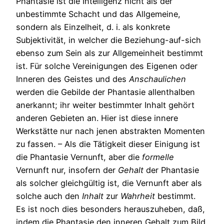
Phantasie ist die Intelligenz nicht als der
unbestimmte Schacht und das Allgemeine,
sondern als Einzelheit, d. i. als konkrete
Subjektivität, in welcher die Beziehung-auf-sich
ebenso zum Sein als zur Allgemeinheit bestimmt
ist. Für solche Vereinigungen des Eigenen oder
Inneren des Geistes und des
Anschaulichen
werden die Gebilde der Phantasie allenthalben
anerkannt; ihr weiter bestimmter Inhalt gehört
anderen Gebieten an. Hier ist diese innere
Werkstätte nur nach jenen abstrakten Momenten
zu fassen. – Als die Tätigkeit dieser Einigung ist
die Phantasie Vernunft, aber die
formelle
Vernunft nur, insofern der
Gehalt
der Phantasie
als solcher gleichgültig ist, die Vernunft aber als
solche auch den
Inhalt
zur
Wahrheit
bestimmt.
Es ist noch dies besonders herauszuheben, daß,
indem die Phantasie den inneren Gehalt zum Bild