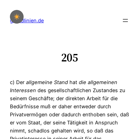
Zum
Inhalt
grundlinien.de
springen
205
c) Der
allgemeine
Stand
hat
die
allgemeinen
Interessen
des gesellschaftlichen Zustandes zu
seinem Geschäfte; der direkten Arbeit für die
Bedürfnisse muß er daher entweder durch
Privatvermögen oder dadurch enthoben sein, daß
er vom Staat, der seine Tätigkeit in Anspruch
nimmt, schadlos gehalten wird, so daß das
Privatinteresse in seiner Arbeit für das