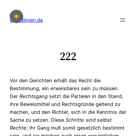
Zum
Inhalt
grundlinien.de
springen
222
Vor den Gerichten erhält das Recht die
Bestimmung, ein
erweisbares
sein zu müssen.
Der
Rechtsgang
setzt die Parteien in den Stand,
ihre Beweismittel und Rechtsgründe geltend zu
machen, und den Richter, sich in die Kenntnis der
Sache zu setzen. Diese
Schritte
sind
selbst
Rechte
; ihr Gang muß somit gesetzlich bestimmt
sein, und sie machen auch einen wesentlichen