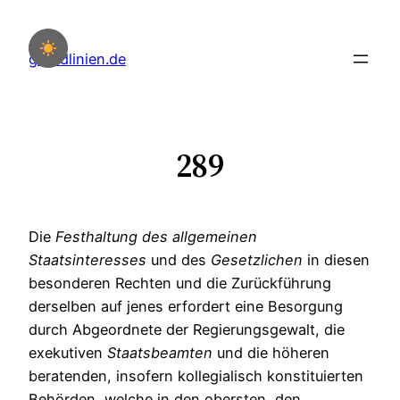
Zum
Inhalt
grundlinien.de
springen
289
Die
Festhaltung
des
allgemeinen
Staatsinteresses
und des
Gesetzlichen
in diesen
besonderen Rechten und die Zurückführung
derselben auf jenes erfordert eine Besorgung
durch Abgeordnete der Regierungsgewalt, die
exekutiven
Staatsbeamten
und die höheren
beratenden, insofern kollegialisch konstituierten
Behörden, welche in den obersten, den