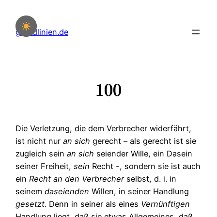
Zum
Inhalt
grundlinien.de
springen
100
Die Verletzung, die dem Verbrecher widerfährt,
ist nicht nur
an
sich
gerecht – als gerecht ist sie
zugleich sein
an
sich
seiender Wille, ein Dasein
seiner Freiheit,
sein
Recht -, sondern sie ist auch
ein
Recht
an
den
Verbrecher
selbst, d. i. in
seinem
daseienden
Willen, in seiner Handlung
gesetzt
. Denn in seiner als eines
Vernünftigen
Handlung liegt, daß sie etwas Allgemeines, daß