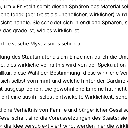
h, um.« Er »teilt somit diesen Sphären das Material sei
che Idee« (der Geist als unendlicher, wirklicher) wird
cht handle. Sie scheidet sich in endliche Sphären, si
 das grade ist, wie es wirklich ist.
antheistische Mystizismus sehr klar.
teilung des Staatsmaterials am Einzelnen durch die Ums
e, dies wirkliche Verhältnis wird von der Spekulatio
lkür, diese Wahl der Bestimmung, diese wirkliche Ver
 sich selbst vornimmt und welche hinter der Gardine vo
eit ausgesprochen. Die gewöhnliche Empirie hat nich
cht eine aus ihr selbst entwickelte Wirklichkeit, so
kliche Verhältnis von Familie und bürgerlicher Gesells
Gesellschaft sind die Voraussetzungen des Staats; sie 
die Idee versubjektiviert wird, werden hier die wirkl