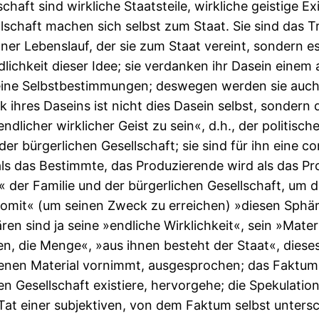
schaft sind wirkliche Staatsteile, wirkliche geistige E
llschaft machen sich selbst zum Staat. Sie sind das 
igner Lebenslauf, der sie zum Staat vereint, sondern es
ndlichkeit dieser Idee; sie verdanken ihr Dasein einem
ne Selbstbestimmungen; deswegen werden sie auch als
 ihres Daseins ist nicht dies Dasein selbst, sondern
nendlicher wirklicher Geist zu sein«, d.h., der politisc
 der bürgerlichen Gesellschaft; sie sind für ihn eine 
ls das Bestimmte, das Produzierende wird als das Pro
it« der Familie und der bürgerlichen Gesellschaft, um
somit« (um seinen Zweck zu erreichen) »diesen Sphär
ren sind ja seine »endliche Wirklichkeit«, sein »Mater
uen, die Menge«, »aus ihnen besteht der Staat«, dieses
eigenen Material vornimmt, ausgesprochen; das Faktum 
en Gesellschaft existiere, hervorgehe; die Spekulation
 Tat einer subjektiven, von dem Faktum selbst unters