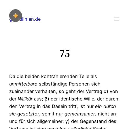
Zum
Inhalt
grundlinien.de
springen
75
Da die beiden kontrahierenden Teile als
unmittelbare
selbständige Personen sich
zueinander verhalten, so geht der Vertrag
α
) von
der
Willkür
aus;
β
) der identische Wille, der durch
den Vertrag in das Dasein tritt, ist nur
ein
durch
sie
gesetzter
, somit nur
gemeinsamer
, nicht an
und für sich allgemeiner;
γ
) der Gegenstand des
Vertrags ist eine
einzelne
äußerliche
Sache
,