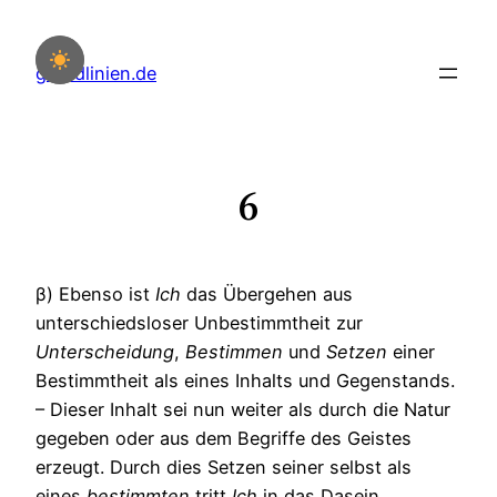
Zum
Inhalt
grundlinien.de
springen
6
β) Ebenso ist
Ich
das Übergehen aus
unterschiedsloser Unbestimmtheit zur
Unterscheidung
,
Bestimmen
und
Setzen
einer
Bestimmtheit als eines Inhalts und Gegenstands.
– Dieser Inhalt sei nun weiter als durch die Natur
gegeben oder aus dem Begriffe des Geistes
erzeugt. Durch dies Setzen seiner selbst als
eines
bestimmten
tritt
Ich
in das Dasein