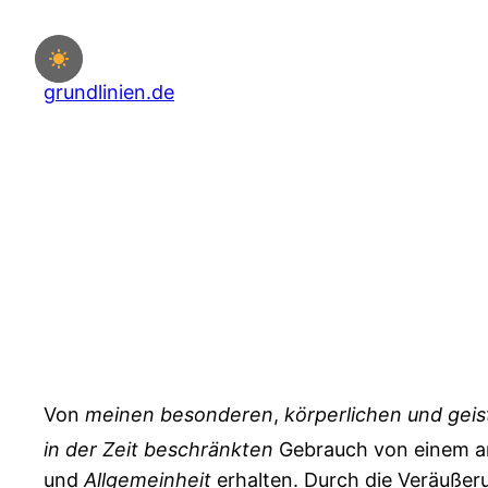
Zum
Inhalt
springen
grundlinien.de
Von
meinen
besonderen
,
körperlichen
und
geis
in
der
Zeit
beschränkten
Gebrauch von einem a
und
Allgemeinheit
erhalten. Durch die Veräuße