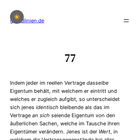
Zum
Inhalt
grundlinien.de
springen
77
Indem jeder im reellen Vertrage
dasselbe
Eigentum behält, mit welchem er eintritt und
welches er zugleich aufgibt, so unterscheidet
sich jenes
identisch
bleibende als das im
Vertrage
an
sich
seiende Eigentum von den
äußerlichen Sachen, welche im Tausche ihren
Eigentümer verändern. Jenes ist der
Wert
, in
welchem die Vertragsgegenstände bei aller