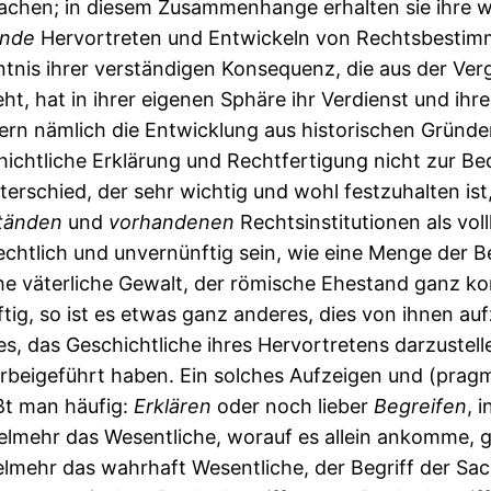
machen; in diesem Zusammenhange erhalten sie ihre 
ende
Hervortreten und Entwickeln von Rechtsbestim
nis ihrer verständigen Konsequenz, die aus der Verg
, hat in ihrer eigenen Sphäre ihr Verdienst und ihr
ern nämlich die Entwicklung aus historischen Gründen
hichtliche Erklärung und Rechtfertigung nicht zur B
rschied, der sehr wichtig und wohl festzuhalten ist, 
tänden
und
vorhandenen
Rechtsinstitutionen als v
rechtlich und unvernünftig sein, wie eine Menge der
sche väterliche Gewalt, der römische Ehestand ganz ko
g, so ist es etwas ganz anderes, dies von ihnen aufz
, das Geschichtliche ihres Hervortretens darzustell
erbeigeführt haben. Ein solches Aufzeigen und (pra
ßt man häufig:
Erklären
oder noch lieber
Begreifen
, 
vielmehr das Wesentliche, worauf es allein ankomme,
elmehr das wahrhaft Wesentliche, der Begriff der S