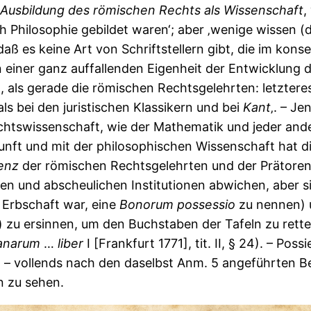
Ausbildung
des
römischen
Rechts
als
Wissenschaft
,
ch Philosophie gebildet waren‘; aber ‚wenige wissen 
aß es keine Art von Schriftstellern gibt, die im kon
 einer ganz auffallenden Eigenheit der Entwicklung 
 als gerade die römischen Rechtsgelehrten: letztere
 bei den juristischen Klassikern und bei
Kant
‚. – J
chtswissenschaft, wie der Mathematik und jeder and
unft und mit der philosophischen Wissenschaft hat 
enz
der römischen Rechtsgelehrten und der Prätoren 
en und abscheulichen Institutionen abwichen, aber s
 Erbschaft war, eine
Bonorum
possessio
zu nennen) u
z) zu ersinnen, um den Buchstaben der Tafeln zu rett
anarum
…
liber
I [Frankfurt 1771], tit. II, § 24). – Possi
 – vollends nach den daselbst Anm. 5 angeführten Be
n zu sehen.