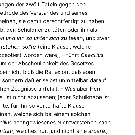
igungen der zwölf Tafeln gegen den
Methode des Verstandes und seines
einen, sie damit gerechtfertigt zu haben.
, den Schuldner zu töten oder ihn als
en
und
ihn
so
unter
sich
zu
teilen
, und zwar
tstehen
sollte
(eine Klausel, welche
zeptiert worden wäre), – führt
Caecilius
um der Abscheulichkeit des Gesetzes
ei nicht bloß die Reflexion, daß eben
 sondern daß er selbst unmittelbar darauf
chen Zeugnisse anführt. – Was aber Herr
, ist nicht abzusehen; jeder Schulknabe ist
, für ihn so vorteilhafte Klausel
nen, welche sich bei einem solchen
ilius
nachgewiesenes Nichtverstehen kann
entum
, welches nur, ‚und nicht eine
arcera
‚,