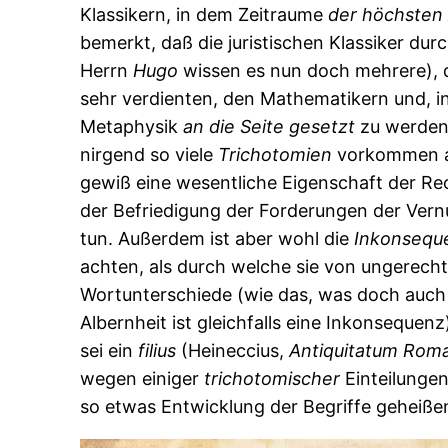
Klassikern, in dem Zeitraume
der
höchsten
bemerkt, daß die juristischen Klassiker dur
Herrn
Hugo
wissen es nun doch mehrere), d
sehr verdienten, den Mathematikern und, in
Metaphysik
an
die
Seite
gesetzt
zu werden,
nirgend so viele
Trichotomien
vorkommen als
gewiß eine wesentliche Eigenschaft der Re
der Befriedigung der Forderungen der Vern
tun. Außerdem ist aber wohl die
Inkonsequ
achten, als durch welche sie von ungerecht
Wortunterschiede (wie das, was doch auch
Albernheit ist gleichfalls eine Inkonsequen
sei ein
filius
(Heineccius,
Antiquitatum
Rom
wegen einiger
trichotomischer
Einteilungen
so etwas Entwicklung der Begriffe geheiße