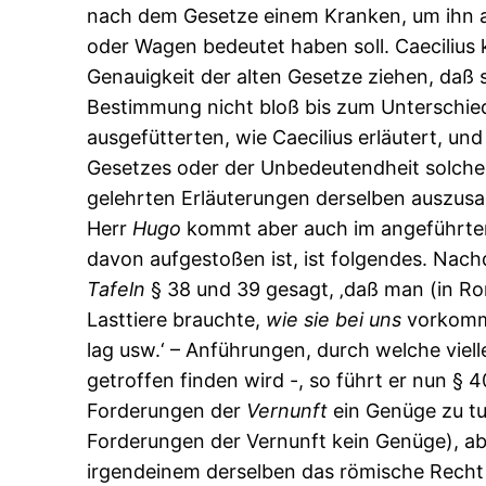
nach dem Gesetze einem Kranken, um ihn als
oder Wagen bedeutet haben soll. Caecilius 
Genauigkeit der alten Gesetze ziehen, daß s
Bestimmung nicht bloß bis zum Unterschi
ausgefütterten, wie Caecilius erläutert, un
Gesetzes oder der Unbedeutendheit solche
gelehrten Erläuterungen derselben auszusa
Herr
Hugo
kommt aber auch im angeführte
davon aufgestoßen ist, ist folgendes. Nac
Tafeln
§ 38 und 39 gesagt, ‚daß man (in Ro
Lasttiere brauchte,
wie
sie
bei
uns
vorkomme
lag usw.‘ – Anführungen, durch welche viell
getroffen finden wird -, so führt er nun § 
Forderungen der
Vernunft
ein Genüge zu tun
Forderungen der Vernunft kein Genüge), ab
irgendeinem derselben das römische Rech