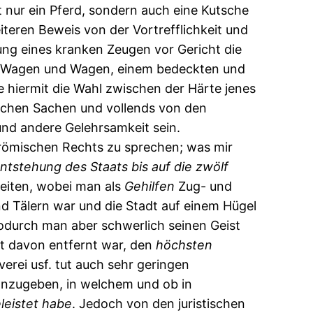
t nur ein Pferd, sondern auch eine Kutsche
teren Beweis von der Vortrefflichkeit und
erung eines kranken Zeugen vor Gericht die
n Wagen und Wagen, einem bedeckten und
te hiermit die Wahl zwischen der Härte jenes
lchen Sachen und vollends von den
und andere Gelehrsamkeit sein.
römischen Rechts zu sprechen; was mir
ntstehung
des
Staats
bis
auf
die
zwölf
beiten, wobei man als
Gehilfen
Zug- und
Tälern war und die Stadt auf einem Hügel
 wodurch man aber schwerlich seinen Geist
t davon entfernt war, den
höchsten
verei usf. tut auch sehr geringen
nzugeben, in welchem und ob in
leistet
habe
. Jedoch von den juristischen