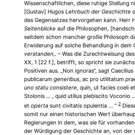
Wissenschaftlichen, diese ruhige Stellung 
[Gustav] Hugos
Lehrbuch
der
Geschichte
des Gegensatzes hervorgehen kann. Herr
Seitenblicke
auf die Philosophen, [handschri
seitdem schon mancher große Philosoph das
Erwiderung auf solche Behandlung in dem G
verstanden
‚. – Was die Zurechtweisung de
XX, 1 [22 f.], betrifft, so spricht sie zun
Positiven aus. „Non ignoras“, sagt Caecilius
publicarum
generibus
, ac pro utilitatum
pra
uno
statu
consistere
, quin, ut facies coeli e
Stolonis … , quid utilius plebiscito Voconi
2
et
operta
sunt civitatis opulentia … “
Diese
somit nur einen historischen Wert überhau
Regierungen in dem, was sie für vorhandene
der Würdigung der Geschichte an, von der 