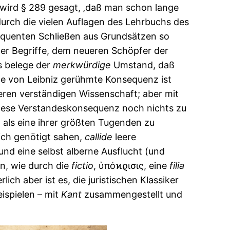
 wird § 289 gesagt, ‚daß man schon lange
(durch die vielen Auflagen des Lehrbuchs des
sequenten Schließen aus Grundsätzen so
der Begriffe, dem neueren Schöpfer der
s belege der
merkwürdige
Umstand, daß
ene von Leibniz gerühmte Konsequenz ist
eren verständigen Wissenschaft; aber mit
diese Verstandeskonsequenz noch nichts zu
als eine ihrer größten Tugenden zu
ich genötigt sahen,
callide
leere
nd eine selbst alberne Ausflucht (und
en, wie durch die
fictio
, ὑπόϰϱισις, eine
filia
erlich aber ist es, die juristischen Klassiker
ispielen – mit
Kant
zusammengestellt und