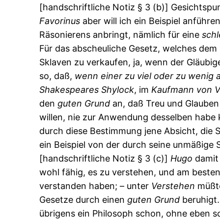
[handschriftliche Notiz § 3 (b)] Gesichtsp
Favorinus
aber will ich ein Beispiel anführe
Räsonierens anbringt, nämlich für eine
sch
Für das abscheuliche Gesetz, welches dem G
Sklaven zu verkaufen, ja, wenn der Gläubi
so, daß,
wenn
einer
zu
viel
oder
zu
wenig
Shakespeares
Shylock
, im
Kaufmann
von
V
den
guten
Grund
an, daß Treu und Glauben 
willen, nie zur Anwendung desselben habe 
durch diese Bestimmung jene Absicht, die S
ein Beispiel von der durch seine unmäßige 
[handschriftliche Notiz § 3 (c)]
Hugo
damit 
wohl fähig, es zu verstehen, und am besten
verstanden haben; – unter
Verstehen
müßte
Gesetze durch einen
guten
Grund
beruhigt.
übrigens ein Philosoph schon, ohne eben 