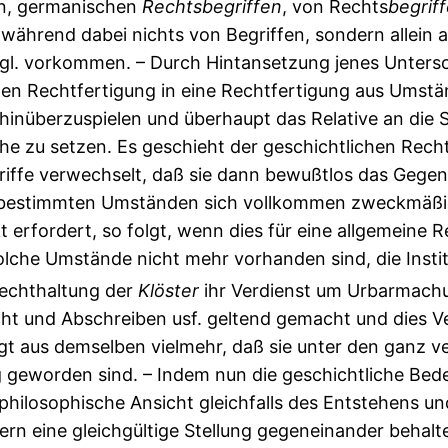
en, germanischen
Rechtsbegriffen
, von Rechts
begrif
während dabei nichts von Begriffen, sondern allein 
dgl. vorkommen. – Durch Hintansetzung jenes Untersc
ten Rechtfertigung in eine Rechtfertigung aus Umst
hinüberzuspielen und überhaupt das Relative an die St
che zu setzen. Es geschieht der geschichtlichen Rech
ffe verwechselt, daß sie dann bewußtlos das Gegente
ren bestimmten Umständen sich vollkommen zweckmäßi
t erfordert, so folgt, wenn dies für eine allgemeine R
olche Umstände nicht mehr vorhanden sind, die Institu
rechthaltung der
Klöster
ihr Verdienst um Urbarmach
cht und Abschreiben usf. geltend gemacht und dies V
gt aus demselben vielmehr, daß sie unter den ganz 
geworden sind. – Indem nun die geschichtliche Bede
hilosophische Ansicht gleichfalls des Entstehens un
ern eine gleichgültige Stellung gegeneinander behalt