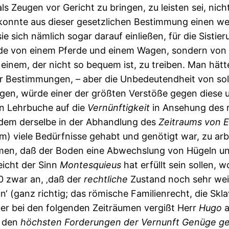
 Zeugen vor Gericht zu bringen, zu leisten sei, nich
konnte aus dieser gesetzlichen Bestimmung einen wei
ie sich nämlich sogar darauf einließen, für die Sisti
ede von einem Pferde und einem Wagen, sondern vo
d einem, der nicht so bequem ist, zu treiben. Man hät
r Bestimmungen, – aber die Unbedeutendheit von so
gen, würde einer der größten Verstöße gegen diese 
n Lehrbuche auf die
Vernünftigkeit
in Ansehung des 
hdem derselbe in der Abhandlung des
Zeitraums
von
E
m) viele Bedürfnisse gehabt und genötigt war, zu ar
n, daß der Boden eine Abwechslung von Hügeln und 
eicht der Sinn
Montesquieus
hat erfüllt sein sollen,
40 zwar an, ‚daß der
rechtliche
Zustand noch sehr wei
‘ (ganz richtig; das römische Familienrecht, die Skla
er bei den folgenden Zeiträumen vergißt Herr
Hugo
a
t den
höchsten
Forderungen
der
Vernunft
Genüge
ge