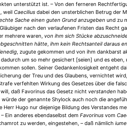
unkten unterstützt ist. – Von den ferneren Rechtfert
n, weil
Caecilius
dabei den unsterblichen Betrug der 
lechte
Sache
einen
guten
Grund
anzugeben
und zu m
läubiger nach den verlaufenen Fristen das Recht gab
ger mehrere waren,
von
ihm
sich
Stücke
abzuschneid
abgeschnitten
hätte
,
ihm
kein
Rechtsanteil
daraus
en
enedig
, zugute gekommen und von ihm dankbarst ak
dadurch um so mehr gesichert [seien] und es eben, 
kommen sollen. Seiner Gedankenlosigkeit entgeht dab
icherung der Treu und des Glaubens, vernichtet wird,
Strafe verfehlten Wirkung des Gesetzes über die fals
will, daß Favorinus das Gesetz nicht
verstanden
habe
 würde der genannte Shylock auch noch die angeführte
 Herr Hugo nur diejenige Bildung des Verstandes mei
 – Ein anderes ebendaselbst dem
Favorinus
vom
Caec
schamrot zu werden, eingestehen, – daß nämlich
ium