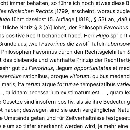
nicht immer behalten, so führe ich noch etwas diese 
des
römischen
Rechts
[1799] erscheint, woraus zugle
Hugo
führt daselbst (5. Auflage [1818], § 53) an, ‚daß
ftliche Notiz § 3 (a)] lobe‘, ‚der Philosoph
Favorinus
 positive Recht behandelt habe‘. Herr
Hugo
spricht 
runde aus, ‚weil
Favorinus
die zwölf Tafeln
ebensow
s Philosophen Favorinus durch den Rechtsgelehrten
S
ächst das bleibende und wahrhafte Prinzip der Rechtfe
 sehr gut zu
Favorinus
, „legum
opportunitates
et med
esentium
rationibus, proque
vitiorum
, quibus meden
t maris, ita
rerum
atque
fortunae
tempestatibus
varie
o … , quid tam necessarium existimatum est … , quam l
 Gesetze sind insofern positiv, als sie ihre Bedeutu
pt haben; deswegen sind sie auch vergänglicher Natu
 Umstände getan und für Zeitverhältnisse festgesetz
sie um so tiefer anerkannt werden wird, je mehr ein