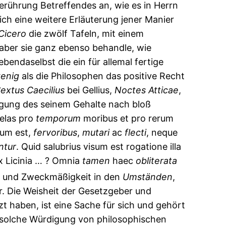
Berührung Betreffendes an, wie es in Herrn
ich eine weitere Erläuterung jener Manier
Cicero
die zwölf Tafeln, mit einem
aber sie ganz ebenso behandle, wie
ebendaselbst die ein für allemal fertige
enig
als die Philosophen das positive Recht
extus
Caecilius
bei Gellius,
Noctes
Atticae
,
rtigung des seinem Gehalte nach bloß
elas pro
temporum
moribus et pro rerum
dum est,
fervoribus
,
mutari
ac
flecti
, neque
ntur
. Quid salubrius visum est rogatione illa
ex Licinia … ? Omnia
tamen
haec
obliterata
ng und Zweckmäßigkeit in den
Umständen
,
r. Die Weisheit der Gesetzgeber und
t haben, ist eine Sache für sich und gehört
e solche Würdigung von philosophischen