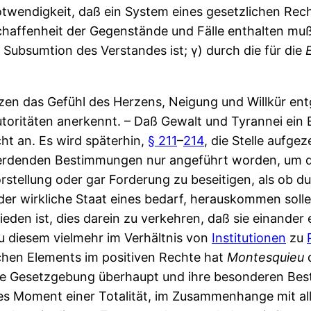
twendigkeit, daß ein System eines gesetzlichen Rec
haffenheit der Gegenstände und Fälle enthalten muß
Subsumtion des Verstandes ist; γ) durch die für die
en das Gefühl des Herzens, Neigung und Willkür ent
utoritäten anerkennt. – Daß Gewalt und Tyrannei ein 
ht an. Es wird späterhin,
§ 211
–
214
, die Stelle aufg
 werdenden Bestimmungen nur angeführt worden, um d
rstellung oder gar Forderung zu beseitigen, als ob d
e der wirkliche Staat eines bedarf, herauskommen soll
eden ist, dies darein zu verkehren, daß sie einander
zu diesem vielmehr im Verhältnis von
Institutionen
zu
chen Elements im positiven Rechte hat
Montesquieu
d
e Gesetzgebung überhaupt und ihre besonderen Besti
ges Moment einer Totalität, im Zusammenhange mit a