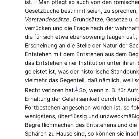
ist. – Man pflegt so auch von den römisch
Gesetzbuche bestimmt seien, zu sprechen, 
Verstandessätze
, Grundsätze, Gesetze u. 
verrücken und die Frage nach der wahrhaf
die für sich etwa ebensowenig taugen usf., 
Erscheinung an die Stelle der Natur der Sa
Entstehen mit dem Entstehen aus dem Begri
das Entstehen einer Institution unter ih
geleistet ist, was der historische Standpunk
vielmehr das Gegenteil, daß nämlich, weil s
1
Recht verloren hat.
So, wenn z. B. für Auf
Erhaltung der Gelehrsamkeit durch Unterri
Fortbestehen angesehen worden ist, so fol
wenigstens, überflüssig und unzweckmäßig 
Begreiflichmachen des Entstehens und die p
Sphären zu Hause sind, so können sie insof