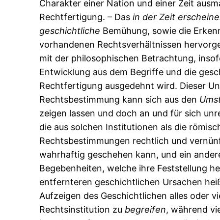
Charakter einer Nation und einer Zeit aus
Rechtfertigung. – Das
in
der
Zeit
erschein
geschichtliche
Bemühung, sowie die Erkennt
vorhandenen Rechtsverhältnissen hervorgeht
mit der philosophischen Betrachtung, insof
Entwicklung aus dem Begriffe und die gesc
Rechtfertigung ausgedehnt wird. Dieser Unte
Rechtsbestimmung kann sich aus den
Ums
zeigen lassen und doch an und für sich un
die aus solchen Institutionen als die römi
Rechtsbestimmungen rechtlich und vernünfti
wahrhaftig geschehen kann, und ein anderes
Begebenheiten, welche ihre Feststellung h
entfernteren geschichtlichen Ursachen hei
Aufzeigen des Geschichtlichen alles oder 
Rechtsinstitution zu
begreifen
, während vi