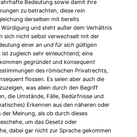
wahrhafte Bedeutung sowie damit ihre
mungen zu betrachten, diese
rein
leichung derselben mit bereits
e Würdigung und steht außer dem Verhältnis
 sich nicht selbst verwechselt mit der
edeutung einer
an
und
für
sich
gültigen
ist zugleich sehr einleuchtend; eine
ollkommen
gegründet
und
konsequent
 Bestimmungen des römischen Privatrechts,
nsequent flossen. Es seien aber auch die
uzeigen, was allein durch den Begriff
en, die Umstände, Fälle, Bedürfnisse und
gmatisches) Erkennen aus den näheren oder
in der Meinung, als ob durch dieses
 geschehe, um das Gesetz oder
ache, dabei gar nicht zur Sprache gekommen