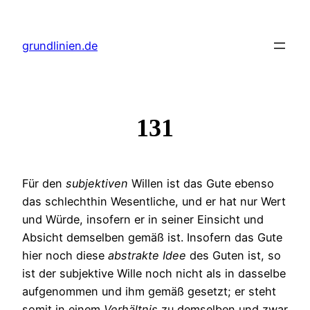
Zum
Inhalt
grundlinien.de
springen
131
Für den
subjektiven
Willen ist das Gute ebenso
das schlechthin Wesentliche, und er hat nur Wert
und Würde, insofern er in seiner Einsicht und
Absicht demselben gemäß ist. Insofern das Gute
hier noch diese
abstrakte
Idee
des Guten ist, so
ist der subjektive Wille noch nicht als in dasselbe
aufgenommen und ihm gemäß gesetzt; er steht
somit in einem
Verhältnis
zu demselben und zwar