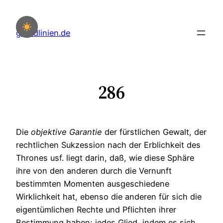
Zum
Inhalt
grundlinien.de
springen
286
Die
objektive
Garantie
der fürstlichen Gewalt, der
rechtlichen Sukzession nach der Erblichkeit des
Thrones usf. liegt darin, daß, wie diese Sphäre
ihre von den anderen durch die Vernunft
bestimmten Momenten ausgeschiedene
Wirklichkeit hat, ebenso die anderen für sich die
eigentümlichen Rechte und Pflichten ihrer
Bestimmung haben; jedes Glied, indem es sich