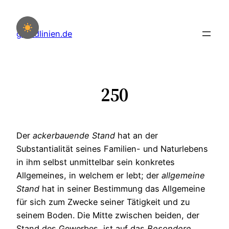
Zum
Inhalt
grundlinien.de
springen
250
Der
ackerbauende
Stand
hat an der
Substantialität seines Familien- und Naturlebens
in ihm selbst unmittelbar sein konkretes
Allgemeines, in welchem er lebt; der
allgemeine
Stand
hat in seiner Bestimmung das Allgemeine
für sich zum Zwecke seiner Tätigkeit und zu
seinem Boden. Die Mitte zwischen beiden, der
Stand des Gewerbes, ist auf das
Besondere