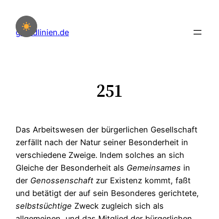
Zum
Inhalt
grundlinien.de
springen
251
Das Arbeitswesen der bürgerlichen Gesellschaft
zerfällt nach der Natur seiner Besonderheit in
verschiedene Zweige. Indem solches an sich
Gleiche der Besonderheit als
Gemeinsames
in
der
Genossenschaft
zur Existenz kommt, faßt
und betätigt der auf sein Besonderes gerichtete,
selbstsüchtige
Zweck zugleich sich als
allgemeinen, und das Mitglied der bürgerlichen