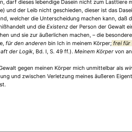
in, darf dieses lebendige Dasein nicht zum Lasttiere 
e) und der Leib nicht geschieden, dieser ist das Dasei
stand, welcher die Unterscheidung machen kann, daß 
ißhandelt und die
Existenz
der Person der Gewalt e
ehen und sie zur äußerlichen machen, – die besonder
le,
für
den
anderen
bin Ich in meinem Körper;
frei
für
aft
der
Logik
, Bd. I, S. 49 ff.).
Meinem
Körper
von an
 Gewalt gegen meinen Körper mich unmittelbar als
wir
gung und zwischen Verletzung meines äußeren Eigentu
st.