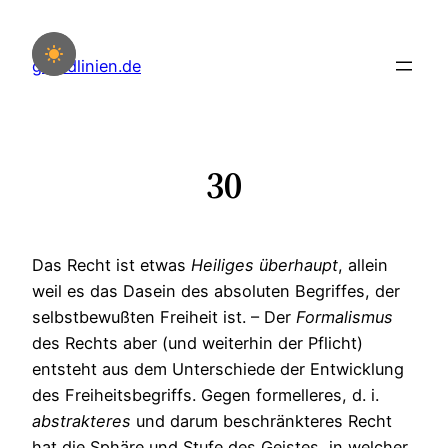
Zum
Inhalt
grundlinien.de
springen
30
Das Recht ist etwas
Heiliges
überhaupt
, allein
weil es das Dasein des absoluten Begriffes, der
selbstbewußten Freiheit ist. – Der
Formalismus
des Rechts aber (und weiterhin der Pflicht)
entsteht aus dem Unterschiede der Entwicklung
des Freiheitsbegriffs. Gegen formelleres, d. i.
abstrakteres
und darum beschränkteres Recht
hat die Sphäre und Stufe des Geistes, in welcher