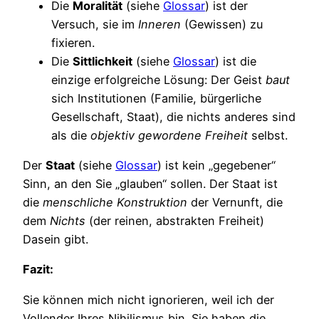
Die
Moralität
(siehe
Glossar
) ist der
Versuch, sie im
Inneren
(Gewissen) zu
fixieren.
Die
Sittlichkeit
(siehe
Glossar
) ist die
einzige erfolgreiche Lösung: Der Geist
baut
sich Institutionen (Familie, bürgerliche
Gesellschaft, Staat), die nichts anderes sind
als die
objektiv gewordene Freiheit
selbst.
Der
Staat
(siehe
Glossar
) ist kein „gegebener“
Sinn, an den Sie „glauben“ sollen. Der Staat ist
die
menschliche Konstruktion
der Vernunft, die
dem
Nichts
(der reinen, abstrakten Freiheit)
Dasein gibt.
Fazit:
Sie können mich nicht ignorieren, weil ich der
Vollender Ihres Nihilismus bin. Sie haben die